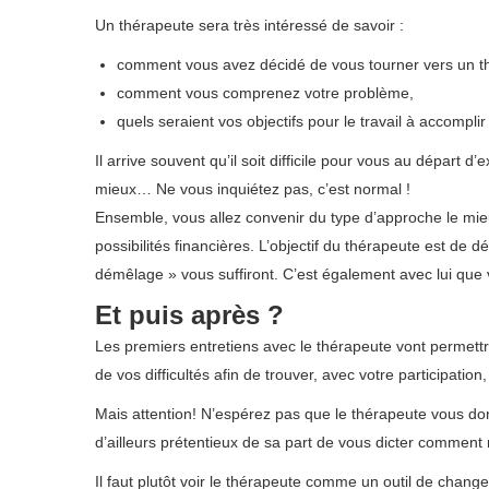
Un thérapeute sera très intéressé de savoir :
psychologue
comment vous avez décidé de vous tourner vers un t
comment vous comprenez votre problème,
psychologu
quels seraient vos objectifs pour le travail à accompli
Il arrive souvent qu’il soit difficile pour vous au départ 
mieux… Ne vous inquiétez pas, c’est normal !
psychologu
Ensemble, vous allez convenir du type d’approche le mieux
possibilités financières. L’objectif du thérapeute est de
démêlage » vous suffiront. C’est également avec lui que 
Et puis après ?
Les premiers entretiens avec le thérapeute vont permettre
de vos difficultés afin de trouver, avec votre participati
Mais attention! N’espérez pas que le thérapeute vous don
d’ailleurs prétentieux de sa part de vous dicter commen
Il faut plutôt voir le thérapeute comme un outil de chan