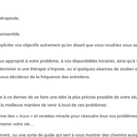
 thérapie phobie, psy phobie
hérapeute,
psychologue thérapie phobie, psy phobie
e thérapie phobie, psy phobie
r ensemble.
psychologue thérapie phobie, psy phobie
d’expliciter vos objectifs autrement qu’en disant que vous voudriez vous se
e thérapie phobie, psy phobie
 approprié à votre problème, à vos disponibilités horaires, ainsi qu’à
 déterminer si une thérapie s’impose, ou si quelques séances de soutien 
vous déciderez de la fréquence des entretiens.
 à ce dernier de se faire une idée la plus précise possible de votre sit
on, la meilleure manière de venir à bout de ces problèmes.
ne des « trucs » et recettes miracle pour résoudre tous vos problèmes. 
t mener votre vie…
gement, ou une sorte de guide qui sert à vous montrer des chemins aux