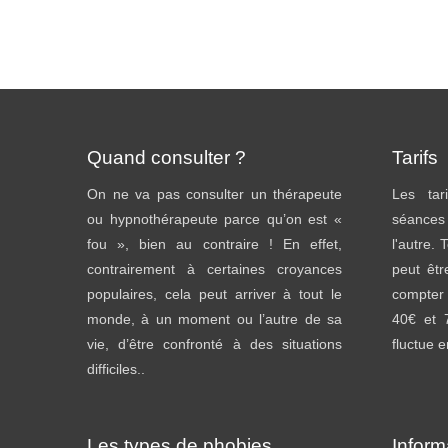
Quand consulter ?
Tarifs
On ne va pas consulter un thérapeute
Les tar
ou hypnothérapeute parce qu’on est «
séances
fou », bien au contraire ! En effet,
l'autre. 
contrairement à certaines croyances
peut êtr
populaires, cela peut arriver à tout le
compter
monde, à un moment ou l’autre de sa
40€ et 
vie, d’être confronté à des situations
fluctue 
difficiles..
Les types de phobies
Inform