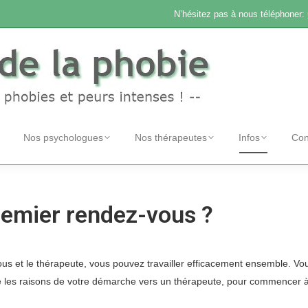
N’hésitez pas à nous téléphoner:
Nos psychologues
Nos thérapeutes
Infos
Con
emier rendez-vous ?
ue thérapie phobie, psy phobie
 vous et le thérapeute, vous pouvez travailler efficacement ensemble. Vo
e les raisons de votre démarche vers un thérapeute, pour commencer à
obie