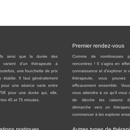
Premier rendez-vous
ifs ainsi que la durée des
Comme de nombreuses pr
 varient d'un thérapeute à
rencontres ! Il s’agira en effe
Toutefois, une fourchette de prix
connaissance et d’explorer si v
e établie. Il faut généralement
thérapeute, vous pouvez tr
 pour une séance varie entre
efficacement ensemble. Vou
70€ pour une durée qui, elle,
vous attendre à ce qu’il vou
entre 45 et 75 minutes.
de décrire les raisons d
démarche vers un thérapeu
commencer à les explorer ens
ations pratiques
Autres types de thérap