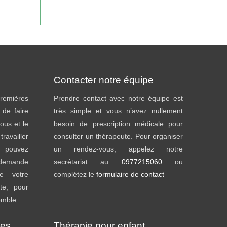
Contacter notre équipe
emières
Prendre contact avec notre équipe est
t de faire
très simple et vous n’avez nullement
ous et le
besoin de prescription médicale pour
availler
consulter un thérapeute. Pour organiser
s pouvez
un rendez-vous, appelez notre
s demande
secrétariat au
0977215060
ou
e votre
complétez le
formulaire de contact
te, pour
emble.
ies
Thérapie pour enfant