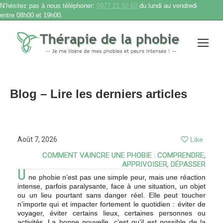
N’hésitez pas à nous téléphoner:
0977 21 50 60
du lundi au vendredi
entre 08h00 et 19h00.
Blog – Lire les derniers articles
Août 7, 2026
Like
COMMENT VAINCRE UNE PHOBIE : COMPRENDRE,
APPRIVOISER, DÉPASSER
U
ne phobie n’est pas une simple peur, mais une réaction
intense, parfois paralysante, face à une situation, un objet
ou un lieu pourtant sans danger réel. Elle peut toucher
n’importe qui et impacter fortement le quotidien : éviter de
voyager, éviter certains lieux, certaines personnes ou
activités. La bonne nouvelle, c’est qu’il est possible de la