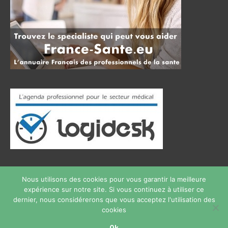
Nous utilisons des cookies pour vous garantir la meilleure
expérience sur notre site. Si vous continuez à utiliser ce
Copyright © 2026
therapie phobie
Tous droits réservés.
dernier, nous considérerons que vous acceptez l'utilisation des
Privium – Des services qui soutiennent vos soins. Pour
cookies
psychologues, psychotherapeutes et hypnotherapeutes.