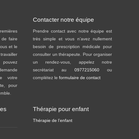
Contacter notre équipe
emières
Prendre contact avec notre équipe est
t de faire
très simple et vous n’avez nullement
ous et le
besoin de prescription médicale pour
availler
consulter un thérapeute. Pour organiser
s pouvez
un rendez-vous, appelez notre
s demande
secrétariat au
0977215060
ou
e votre
complétez le
formulaire de contact
te, pour
emble.
ies
Thérapie pour enfant
Thérapie de l’enfant