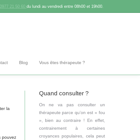
0977 21 50 60
du lundi au vendredi entre 08h00 et 19h00.
tact
Blog
Vous êtes thérapeute ?
Quand consulter ?
On ne va pas consulter un
er la
thérapeute parce qu’on est « fou
», bien au contraire ! En effet,
contrairement à certaines
croyances populaires, cela peut
us pouvez