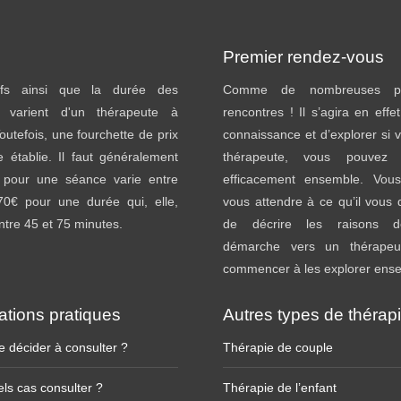
Premier rendez-vous
ifs ainsi que la durée des
Comme de nombreuses pr
 varient d'un thérapeute à
rencontres ! Il s’agira en effe
Toutefois, une fourchette de prix
connaissance et d’explorer si v
e établie. Il faut généralement
thérapeute, vous pouvez tr
 pour une séance varie entre
efficacement ensemble. Vou
70€ pour une durée qui, elle,
vous attendre à ce qu’il vou
entre 45 et 75 minutes.
de décrire les raisons d
démarche vers un thérapeu
commencer à les explorer ens
ations pratiques
Autres types de thérap
 décider à consulter ?
Thérapie de couple
ls cas consulter ?
Thérapie de l’enfant