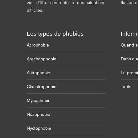
vie, d’être confronté à des situations
fluctue 
difficiles..
Les types de phobies
Inform
Acrophobie
Quand se
Arachnophobie
Dans que
Astraphobie
Le premi
Claustrophobie
Tarifs
Mysophobie
Nosophobie
Nyctophobie