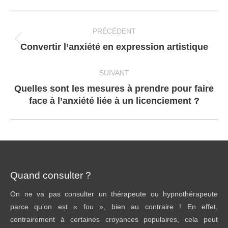
Navigation
article
PRÉCÉDENT
Article
Convertir l’anxiété en expression artistique
précédent
:
SUIVANT
Quelles sont les mesures à prendre pour faire
Article
face à l’anxiété liée à un licenciement ?
suivant
:
Quand consulter ?
On ne va pas consulter un thérapeute ou hypnothérapeute
parce qu’on est « fou », bien au contraire ! En effet,
contrairement à certaines croyances populaires, cela peut