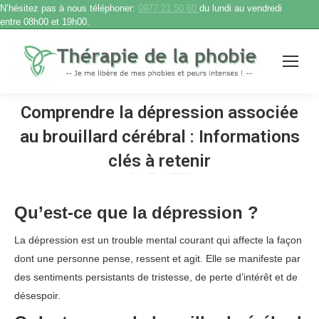
N’hésitez pas à nous téléphoner:
0977 21 50 60
du lundi au vendredi
entre 08h00 et 19h00.
Comprendre la dépression associée
au brouillard cérébral : Informations
clés à retenir
Accueil
Therapie phobie
Comprendre la dépression associée au…
Vous êtes ici :
Qu’est-ce que la dépression ?
La dépression est un trouble mental courant qui affecte la façon
dont une personne pense, ressent et agit. Elle se manifeste par
des sentiments persistants de tristesse, de perte d’intérêt et de
désespoir.