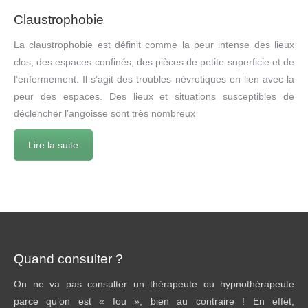
Claustrophobie
La claustrophobie est définit comme la peur intense des lieux
clos, des espaces confinés, des pièces de petite superficie et de
l’enfermement. Il s’agit des troubles névrotiques en lien avec la
peur des espaces. Des lieux et situations susceptibles de
déclencher l’angoisse sont très nombreux
Lire la suite
Quand consulter ?
On ne va pas consulter un thérapeute ou hypnothérapeute
parce qu’on est « fou », bien au contraire ! En effet,