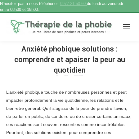
N’hésitez pas à nous téléphoner:
0977 21 50 60
du lundi au vendredi
entre 08h00 et 19h00.
Anxiété phobique solutions :
comprendre et apaiser la peur au
quotidien
Accueil
Therapie phobie
Anxiété phobique solutions : comprendre…
Vous êtes ici :
L’anxiété phobique touche de nombreuses personnes et peut
impacter profondément la vie quotidienne, les relations et le
bien-être général. Qu’il s’agisse de la peur de prendre l’avion,
de parler en public, de conduire ou de croiser certains animaux,
ces réactions sont souvent ressenties comme incontrôlables.
Pourtant, des solutions existent pour comprendre ces