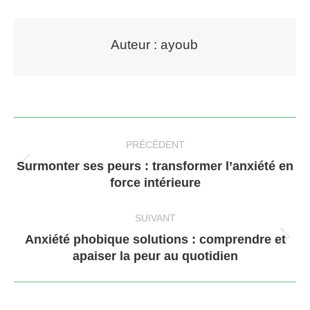
Auteur :
ayoub
Navigation
article
PRÉCÉDENT
Surmonter ses peurs : transformer l’anxiété en
Article
force intérieure
précédent
:
SUIVANT
Anxiété phobique solutions : comprendre et
Article
apaiser la peur au quotidien
suivant
: