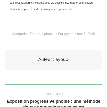
Le stress fait partie intégrante de la vie quotidienne, mais lorsqu’il devient
chronique, il peut avoir des conséquences graves sur...
Catégorie :
Therapie phobie
Par
ayoub
mai 8, 2026
Auteur :
ayoub
Navigation
article
PRÉCÉDENT
Exposition progressive phobie : une méthode
Article