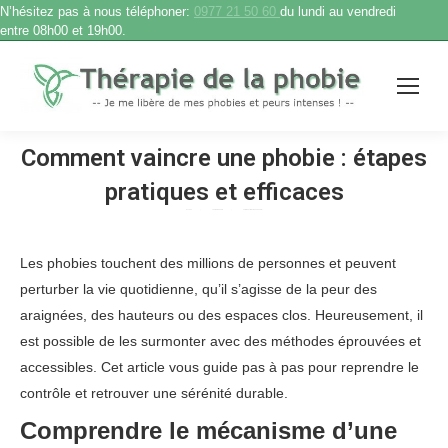
N’hésitez pas à nous téléphoner:
0977 21 50 60
du lundi au vendredi
entre 08h00 et 19h00.
Comment vaincre une phobie : étapes
pratiques et efficaces
Accueil
Therapie phobie
Comment vaincre une phobie :…
Vous êtes ici :
Les phobies touchent des millions de personnes et peuvent
perturber la vie quotidienne, qu’il s’agisse de la peur des
araignées, des hauteurs ou des espaces clos. Heureusement, il
est possible de les surmonter avec des méthodes éprouvées et
accessibles. Cet article vous guide pas à pas pour reprendre le
contrôle et retrouver une sérénité durable.
Comprendre le mécanisme d’une