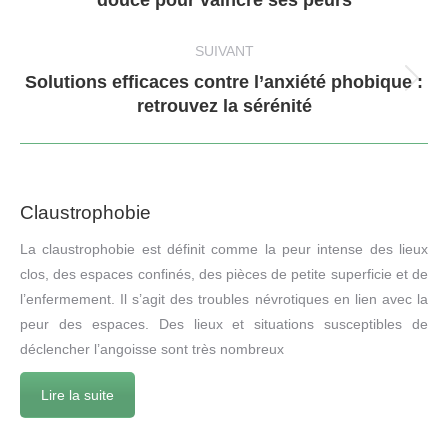
douce pour vaincre ses peurs
précédent
:
SUIVANT
Solutions efficaces contre l’anxiété phobique :
Article
retrouvez la sérénité
suivant
:
Claustrophobie
La claustrophobie est définit comme la peur intense des lieux
clos, des espaces confinés, des pièces de petite superficie et de
l’enfermement. Il s’agit des troubles névrotiques en lien avec la
peur des espaces. Des lieux et situations susceptibles de
déclencher l’angoisse sont très nombreux
Lire la suite