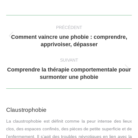
Navigation
article
PRÉCÉDENT
Comment vaincre une phobie : comprendre,
Article
apprivoiser, dépasser
précédent
:
SUIVANT
Comprendre la thérapie comportementale pour
Article
surmonter une phobie
suivant
:
Claustrophobie
La claustrophobie est définit comme la peur intense des lieux
clos, des espaces confinés, des pièces de petite superficie et de
l’enfermement. Il s’agit des troubles névrotiques en lien avec la