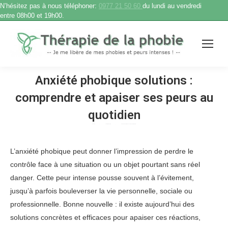
N’hésitez pas à nous téléphoner:
0977 21 50 60
du lundi au vendredi
entre 08h00 et 19h00.
Anxiété phobique solutions :
comprendre et apaiser ses peurs au
quotidien
Accueil
Therapie phobie
Anxiété phobique solutions : comprendre…
Vous êtes ici :
L’anxiété phobique peut donner l’impression de perdre le
contrôle face à une situation ou un objet pourtant sans réel
danger. Cette peur intense pousse souvent à l’évitement,
jusqu’à parfois bouleverser la vie personnelle, sociale ou
professionnelle. Bonne nouvelle : il existe aujourd’hui des
solutions concrètes et efficaces pour apaiser ces réactions,