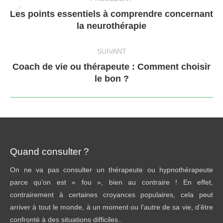
article
Les points essentiels à comprendre concernant
Article
la neurothérapie
précédent
:
SUIVANT
Coach de vie ou thérapeute : Comment choisir
Article
le bon ?
suivant
:
Quand consulter ?
On ne va pas consulter un thérapeute ou hypnothérapeute
parce qu’on est « fou », bien au contraire ! En effet,
contrairement à certaines croyances populaires, cela peut
arriver à tout le monde, à un moment ou l’autre de sa vie, d’être
confronté à des situations difficiles..