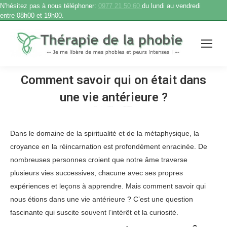
N’hésitez pas à nous téléphoner:
0977 21 50 60
du lundi au vendredi
entre 08h00 et 19h00.
Comment savoir qui on était dans
une vie antérieure ?
Accueil
Therapie phobie
Comment savoir qui on était…
Vous êtes ici :
Dans le domaine de la spiritualité et de la métaphysique, la
croyance en la réincarnation est profondément enracinée. De
nombreuses personnes croient que notre âme traverse
plusieurs vies successives, chacune avec ses propres
expériences et leçons à apprendre. Mais comment savoir qui
nous étions dans une vie antérieure ? C’est une question
fascinante qui suscite souvent l’intérêt et la curiosité.