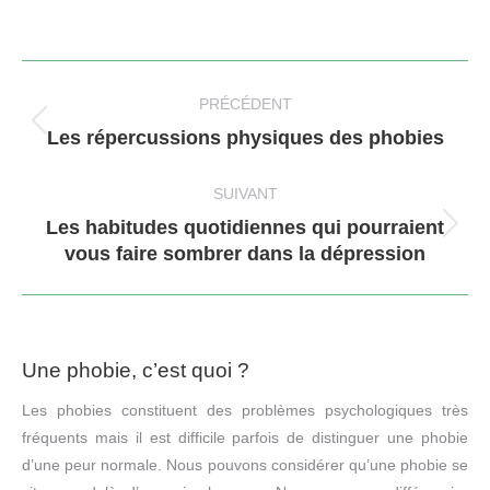
Navigation
article
PRÉCÉDENT
Article
Les répercussions physiques des phobies
précédent
:
SUIVANT
Les habitudes quotidiennes qui pourraient
Article
vous faire sombrer dans la dépression
suivant
:
Une phobie, c’est quoi ?
Les phobies constituent des problèmes psychologiques très
fréquents mais il est difficile parfois de distinguer une phobie
d’une peur normale. Nous pouvons considérer qu’une phobie se