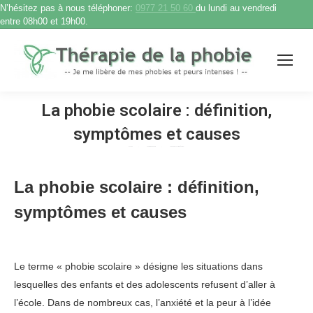
N’hésitez pas à nous téléphoner:
0977 21 50 60
du lundi au vendredi
entre 08h00 et 19h00.
La phobie scolaire : définition,
symptômes et causes
Accueil
Thérapie de phobie
La phobie scolaire : définition,…
Vous êtes ici :
La phobie scolaire : définition,
symptômes et causes
Le terme « phobie scolaire » désigne les situations dans
lesquelles des enfants et des adolescents refusent d’aller à
l’école. Dans de nombreux cas, l’anxiété et la peur à l’idée