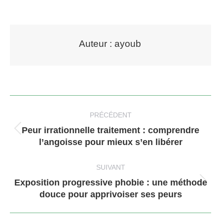
Auteur :
ayoub
Navigation
article
PRÉCÉDENT
Peur irrationnelle traitement : comprendre
Article
l’angoisse pour mieux s’en libérer
précédent
:
SUIVANT
Exposition progressive phobie : une méthode
Article
douce pour apprivoiser ses peurs
suivant
: