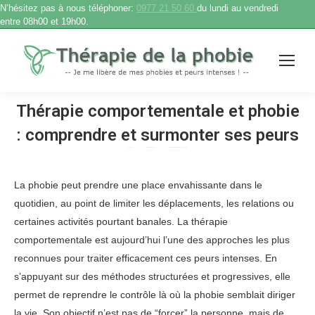
N’hésitez pas à nous téléphoner:
0977 21 50 60
du lundi au vendredi
entre 08h00 et 19h00.
Thérapie comportementale et phobie
: comprendre et surmonter ses peurs
Accueil
Therapie phobie
Thérapie comportementale et phobie :…
Vous êtes ici :
La phobie peut prendre une place envahissante dans le
quotidien, au point de limiter les déplacements, les relations ou
certaines activités pourtant banales. La thérapie
comportementale est aujourd’hui l’une des approches les plus
reconnues pour traiter efficacement ces peurs intenses. En
s’appuyant sur des méthodes structurées et progressives, elle
permet de reprendre le contrôle là où la phobie semblait diriger
la vie. Son objectif n’est pas de “forcer” la personne, mais de