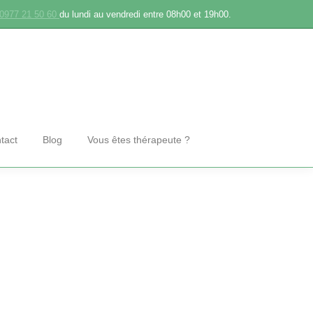
0977 21 50 60
du lundi au vendredi entre 08h00 et 19h00.
tact
Blog
Vous êtes thérapeute ?