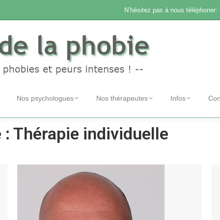
N’hésitez pas à nous téléphoner:
Nos psychologues
Nos thérapeutes
Infos
Con
 :
Thérapie individuelle