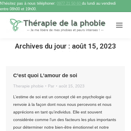
N’hésitez pas à nous téléphoner:
0977 21 50 60
du lundi au vendredi
entre 08h00 et 19h00.
Archives du jour :
août 15, 2023
Accueil
2023
août
15
Vous êtes ici :
C’est quoi L’amour de soi
Therapie phobie
Par
août 15, 2023
L’estime de soi est un concept clé en psychologie qui
renvoie à la façon dont nous nous percevons et nous
apprécions en tant qu’individus. Elle est souvent
considérée comme l’un des facteurs les plus importants
pour déterminer notre bien-être émotionnel et notre