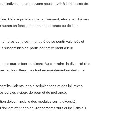
aque individu, nous pouvons nous ouvrir à la richesse de
ine. Cela signifie écouter activement, être attentif à ses
s autres en fonction de leur apparence ou de leur
s membres de la communauté de se sentir valorisés et
s susceptibles de participer activement à leur
e les autres font ou disent. Au contraire, la diversité des
specter les différences tout en maintenant un dialogue
nflits violents, des discriminations et des injustices
des cercles vicieux de peur et de méfiance.
on doivent inclure des modules sur la diversité,
il doivent offrir des environnements sûrs et inclusifs où