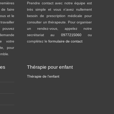
emières
Prendre contact avec notre équipe est
t de faire
très simple et vous n’avez nullement
ous et le
besoin de prescription médicale pour
availler
consulter un thérapeute. Pour organiser
s pouvez
un rendez-vous, appelez notre
s demande
secrétariat au
0977215060
ou
e votre
complétez le
formulaire de contact
te, pour
emble.
ies
Thérapie pour enfant
Thérapie de l’enfant