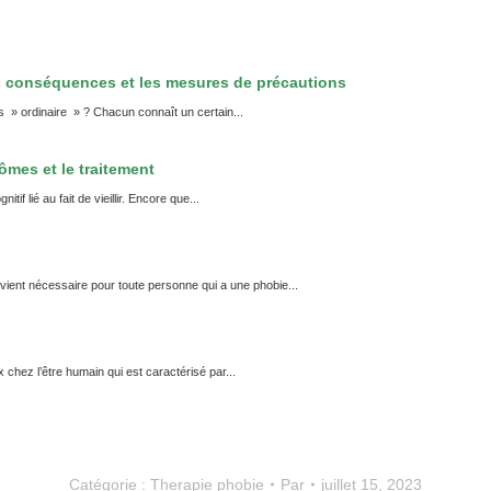
s conséquences et les mesures de précautions
ss » ordinaire » ? Chacun connaît un certain...
ômes et le traitement
if lié au fait de vieillir. Encore que...
vient nécessaire pour toute personne qui a une phobie...
chez l’être humain qui est caractérisé par...
Catégorie :
Therapie phobie
Par
juillet 15, 2023