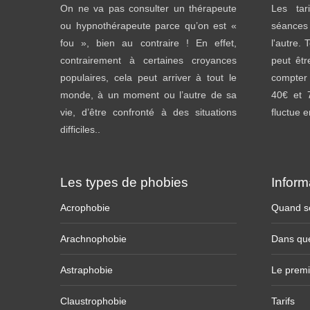
On ne va pas consulter un thérapeute
Les tar
ou hypnothérapeute parce qu’on est «
séances
fou », bien au contraire ! En effet,
l'autre. 
contrairement à certaines croyances
peut êtr
populaires, cela peut arriver à tout le
compter
monde, à un moment ou l’autre de sa
40€ et 
vie, d’être confronté à des situations
fluctue 
difficiles..
Les types de phobies
Inform
Acrophobie
Quand se
Arachnophobie
Dans que
Astraphobie
Le premi
Claustrophobie
Tarifs