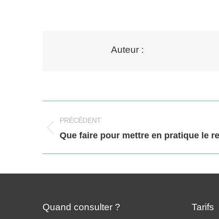
Auteur :
Navigation
article
PRÉCÉDENT
Article
Que faire pour mettre en pratique le r
précédent
:
Quand consulter ?
Tarifs