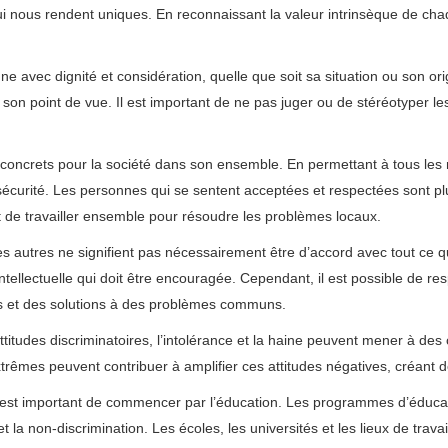
qui nous rendent uniques. En reconnaissant la valeur intrinsèque de ch
e avec dignité et considération, quelle que soit sa situation ou son orig
son point de vue. Il est important de ne pas juger ou de stéréotyper le
s concrets pour la société dans son ensemble. En permettant à tous le
sécurité. Les personnes qui se sentent acceptées et respectées sont plu
 de travailler ensemble pour résoudre les problèmes locaux.
des autres ne signifient pas nécessairement être d’accord avec tout ce qu
tellectuelle qui doit être encouragée. Cependant, il est possible de re
ns et des solutions à des problèmes communs.
itudes discriminatoires, l’intolérance et la haine peuvent mener à des co
xtrêmes peuvent contribuer à amplifier ces attitudes négatives, créant 
il est important de commencer par l’éducation. Les programmes d’éducati
et la non-discrimination. Les écoles, les universités et les lieux de trava