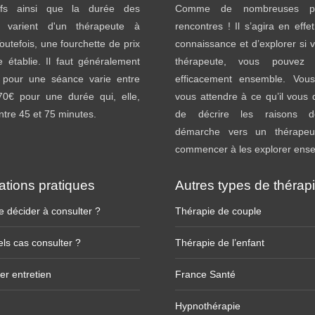
ifs ainsi que la durée des
Comme de nombreuses pr
 varient d'un thérapeute à
rencontres ! Il s’agira en effe
Toutefois, une fourchette de prix
connaissance et d’explorer si v
e établie. Il faut généralement
thérapeute, vous pouvez tr
 pour une séance varie entre
efficacement ensemble. Vou
70€ pour une durée qui, elle,
vous attendre à ce qu’il vou
entre 45 et 75 minutes.
de décrire les raisons d
démarche vers un thérapeu
commencer à les explorer ens
ations pratiques
Autres types de thérap
 décider à consulter ?
Thérapie de couple
ls cas consulter ?
Thérapie de l’enfant
er entretien
France Santé
Hypnothérapie