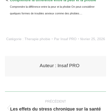
Comprendre la différence entre la peur et la phobie
Comprendre la différence entre la peur et la phobie On peut considérer
quelques formes de troubles anxieux comme des phobies....
Catégorie :
Therapie phobie
Par
Insaf PRO
février 25, 2026
Auteur :
Insaf PRO
Navigation
article
PRÉCÉDENT
Les effets du stress chronique sur la santé
Article