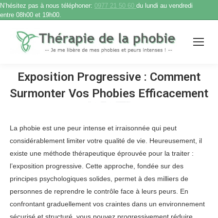
N’hésitez pas à nous téléphoner:
0977 21 50 60
du lundi au vendredi
entre 08h00 et 19h00.
Exposition Progressive : Comment
Surmonter Vos Phobies Efficacement
Accueil
Therapie phobie
Exposition Progressive : Comment Surmonter…
Vous êtes ici :
La phobie est une peur intense et irraisonnée qui peut
considérablement limiter votre qualité de vie. Heureusement, il
existe une méthode thérapeutique éprouvée pour la traiter :
l’exposition progressive. Cette approche, fondée sur des
principes psychologiques solides, permet à des milliers de
personnes de reprendre le contrôle face à leurs peurs. En
confrontant graduellement vos craintes dans un environnement
sécurisé et structuré, vous pouvez progressivement réduire