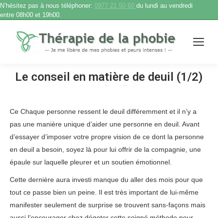
N’hésitez pas à nous téléphoner:
0977 21 50 60
du lundi au vendredi
entre 08h00 et 19h00.
Le conseil en matière de deuil (1/2)
Accueil
Therapie phobie
Le conseil en matière de…
Vous êtes ici :
Ce Chaque personne ressent le deuil différemment et il n’y a
pas une manière unique d’aider une personne en deuil. Avant
d’essayer d’imposer votre propre vision de ce dont la personne
en deuil a besoin, soyez là pour lui offrir de la compagnie, une
épaule sur laquelle pleurer et un soutien émotionnel.
Cette dernière aura investi manque du aller des mois pour que
tout ce passe bien un peine. Il est très important de lui-même
manifester seulement de surprise se trouvent sans-façons mais
aussi l’encourager chez dégoter cette soigné méthode pour