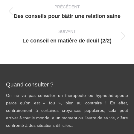
article
PRÉCÉDENT
Article
Des conseils pour bâtir une relation saine
précédent
:
SUIVANT
Article
Le conseil en matière de deuil (2/2)
suivant
:
Quand consulter ?
On ne va pas consulter un thérapeute ou hypnothérapeute
parce qu’on est « fou », bien au contraire ! En effet,
contrairement à certaines croyances populaires, cela peut
arriver à tout le monde, à un moment ou l’autre de sa vie, d’être
confronté à des situations difficiles..