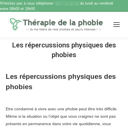
N’hésitez pas à nous téléphoner:
0977 21 50 60
du lundi au vendredi
entre 08h00 et 19h00.
Les répercussions physiques des
phobies
Accueil
Thérapie de phobie
Les répercussions physiques des phobies
Vous êtes ici :
Les répercussions physiques des
phobies
Etre condamné à vivre avec une phobie peut être très difficile.
Même si la situation ou l’objet que vous craignez ne sont pas
présents en permanence dans votre vie quotidienne, vous