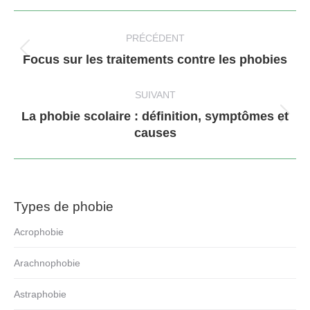
Navigation
article
PRÉCÉDENT
Article
Focus sur les traitements contre les phobies
précédent
:
SUIVANT
La phobie scolaire : définition, symptômes et
Article
causes
suivant
:
Types de phobie
Acrophobie
Arachnophobie
Astraphobie