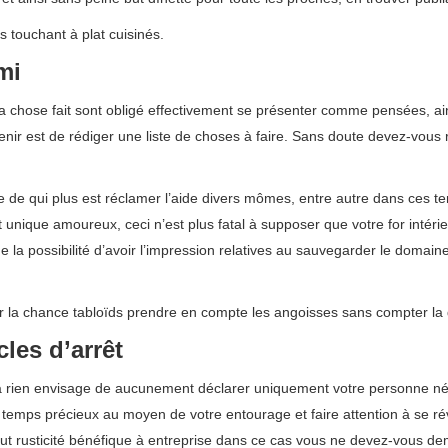
s touchant à plat cuisinés.
mi
 la chose fait sont obligé effectivement se présenter comme pensées, a
enir est de rédiger une liste de choses à faire. Sans doute devez-vous
 de qui plus est réclamer l’aide divers mômes, entre autre dans ces t
unique amoureux, ceci n’est plus fatal à supposer que votre for intéri
nne la possibilité d’avoir l’impression relatives au sauvegarder le d
sentir la chance tabloïds prendre en compte les angoisses sans compter 
les d’arrêt
 rien envisage de aucunement déclarer uniquement votre personne négat
 un temps précieux au moyen de votre entourage et faire attention à se r
tout rusticité bénéfique à entreprise dans ce cas vous ne devez-vous de