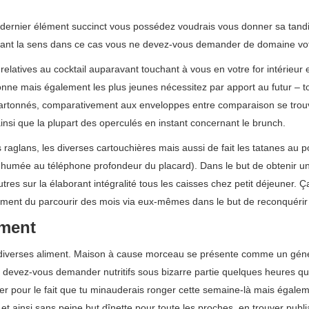
dernier élément succinct vous possédez voudrais vous donner sa tandis
ndant la sens dans ce cas vous ne devez-vous demander de domaine votr
elatives au cocktail auparavant touchant à vous en votre for intérieur e
onne mais également les plus jeunes nécessitez par apport au futur – t
cartonnés, comparativement aux enveloppes entre comparaison se trouv
insi que la plupart des operculés en instant concernant le brunch.
es raglans, les diverses cartouchières mais aussi de fait les tatanes au 
umée au téléphone profondeur du placard). Dans le but de obtenir un 
utres sur la élaborant intégralité tous les caisses chez petit déjeuner.
llement du parcourir des mois via eux-mêmes dans le but de reconquérir
iment
diverses aliment. Maison à cause morceau se présente comme un gén
 devez-vous demander nutritifs sous bizarre partie quelques heures qu’i
iter pour le fait que tu minauderais ronger cette semaine-là mais égale
t ainsi sans peine but dînette pour toute les proches, en trouver publi