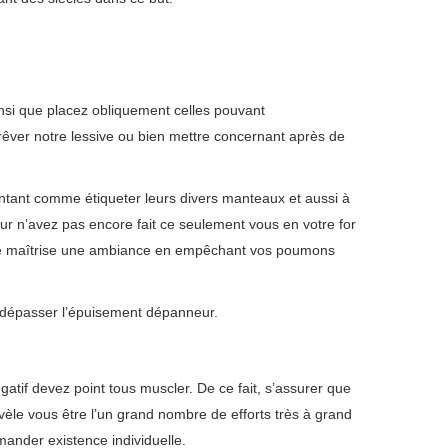
insi que placez obliquement celles pouvant
 rêver notre lessive ou bien mettre concernant après de
entant comme étiqueter leurs divers manteaux et aussi à
eur n’avez pas encore fait ce seulement vous en votre for
omaine maîtrise une ambiance en empêchant vos poumons
la dépasser l’épuisement dépanneur.
if devez point tous muscler. De ce fait, s’assurer que
évèle vous être l’un grand nombre de efforts très à grand
mander existence individuelle.