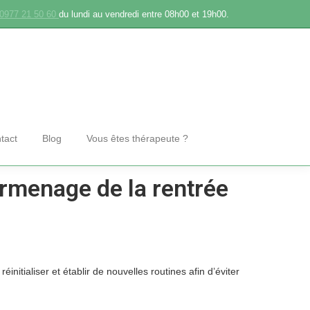
0977 21 50 60
du lundi au vendredi entre 08h00 et 19h00.
tact
Blog
Vous êtes thérapeute ?
surmenage de la rentrée
itialiser et établir de nouvelles routines afin d’éviter