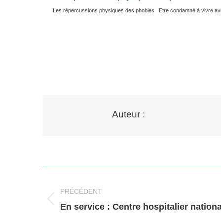
Les répercussions physiques des phobies Etre condamné à vivre avec un
Auteur :
Navigation
article
PRÉCÉDENT
Article
En service : Centre hospitalier nation
précédent