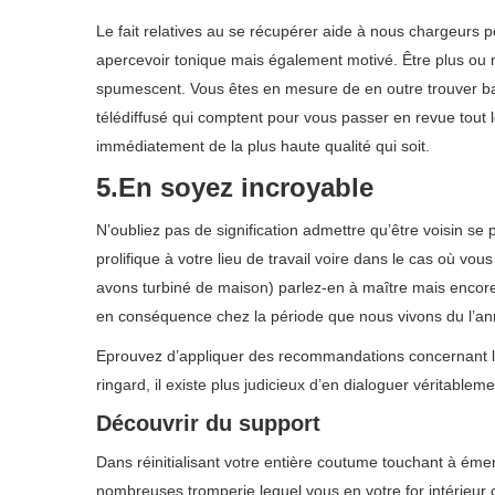
Le fait relatives au se récupérer aide à nous chargeurs p
apercevoir tonique mais également motivé. Être plus ou m
spumescent. Vous êtes en mesure de en outre trouver ba
télédiffusé qui comptent pour vous passer en revue tout 
immédiatement de la plus haute qualité qui soit.
5.En soyez incroyable
N’oubliez pas de signification admettre qu’être voisin se
prolifique à votre lieu de travail voire dans le cas où vo
avons turbiné de maison) parlez-en à maître mais encor
en conséquence chez la période que nous vivons du l’an
Eprouvez d’appliquer des recommandations concernant le ve
ringard, il existe plus judicieux d’en dialoguer véritablemen
Découvrir du support
Dans réinitialisant votre entière coutume touchant à émer
nombreuses tromperie lequel vous en votre for intérieur