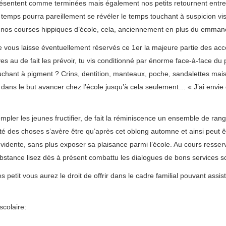
ésentent comme terminées mais également nos petits retournent entre 
temps pourra pareillement se révéler le temps touchant à suspicion vis
 à nos courses hippiques d’école, cela, anciennement en plus du emma
 je vous laisse éventuellement réservés ce 1er la majeure partie des acc
s au de fait les prévoir, tu vis conditionné par énorme face-à-face du p
chant à pigment ? Crins, dentition, manteaux, poche, sandalettes mai
er dans le but avancer chez l’école jusqu’à cela seulement… « J’ai envie
pler les jeunes fructifier, de fait la réminiscence un ensemble de ran
é des choses s’avère être qu’après cet oblong automne et ainsi peut êt
 évidente, sans plus exposer sa plaisance parmi l’école. Au cours resserva
ubstance lisez dès à présent combattu les dialogues de bons services sc
 petit vous aurez le droit de offrir dans le cadre familial pouvant assi
scolaire: