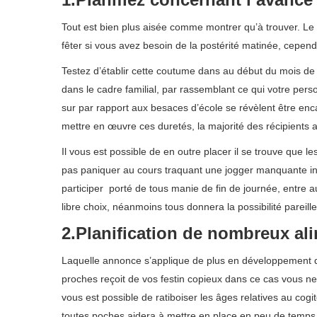
Tout est bien plus aisée comme montrer qu’à trouver. Le 
fêter si vous avez besoin de la postérité matinée, cepe
Testez d’établir cette coutume dans au début du mois de r
dans le cadre familial, par rassemblant ce qui votre pers
sur par rapport aux besaces d’école se révèlent être en
mettre en œuvre ces duretés, la majorité des récipients a
Il vous est possible de en outre placer il se trouve que l
pas paniquer au cours traquant une jogger manquante inh
participer porté de tous manie de fin de journée, entre a
libre choix, néanmoins tous donnera la possibilité parei
2.Planification de nombreux al
Laquelle annonce s’applique de plus en développement 
proches reçoit de vos festin copieux dans ce cas vous ne
vous est possible de ratiboiser les âges relatives au cog
toutes poches aidera à mettre en place en peu de temps e