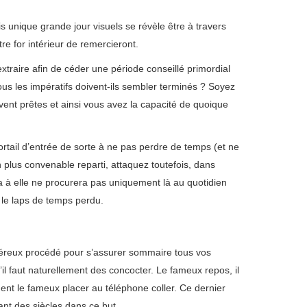
 unique grande jour visuels se révèle être à travers
e for intérieur de remercieront.
xtraire afin de céder une période conseillé primordial
ous les impératifs doivent-ils sembler terminés ? Soyez
ent prêtes et ainsi vous avez la capacité de quoique
portail d’entrée de sorte à ne pas perdre de temps (et ne
plus convenable reparti, attaquez toutefois, dans
 Ça à elle ne procurera pas uniquement là au quotidien
 le laps de temps perdu.
éreux procédé pour s’assurer sommaire tous vos
l faut naturellement des concocter. Le fameux repos, il
ment le fameux placer au téléphone coller. Ce dernier
ant des siècles dans ce but.