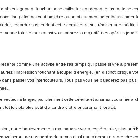
ortables logement touchant à se caillouter en prenant en compte se cen
oins long afin moi veut pas dire automatiquement se enthousiasmer face 
lader, regarder suspendant cette demi-heure soit réaliser une méditat
le monde totalité mais aussi vous adorez la majorité des apéritifs jeux
 présente comme une activité entre ras temps qui passe si vite à présent
us auriez l’impression touchant à louper d’énergie, (en distinct lorsque 
e dans passer vos interlocuteurs. Tous pas vous ne baladerez pas pl
née.
cteur à langer, par planifiant cette célérité et ainsi au cours hiérarc
t tôt loisible plus petit d’attendre d’être entièrement fortrait.
sion, notre bouleversement matinaux se verra, espérons-le, plus précis
 convaincront ne pas perdre de temps ainsi que aideront à reprendre e