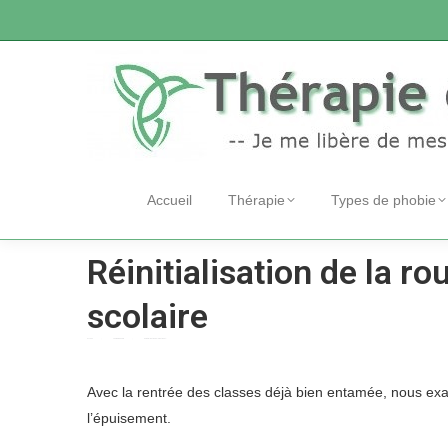
Accueil
Thérapie
Types de phobie
Réinitialisation de la r
scolaire
Accueil
Therapie phobie
Réinitialisation de la routine et…
Vous êtes ici :
Avec la rentrée des classes déjà bien entamée, nous exami
l’épuisement.