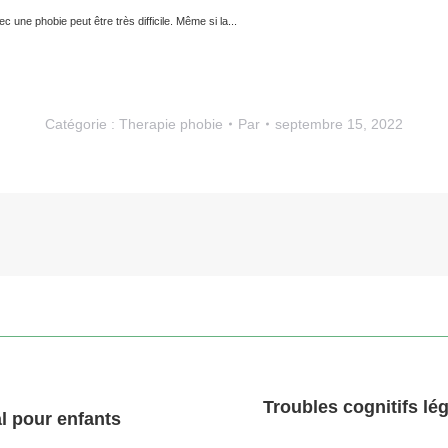
e phobie peut être très difficile. Même si la...
Catégorie :
Therapie phobie
Par
septembre 15, 2022
Troubles cognitifs lé
Article
al pour enfants
suivant