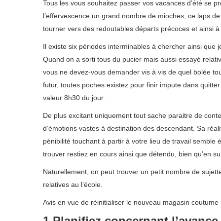
Tous les vous souhaitez passer vos vacances d’été se pr
l’effervescence un grand nombre de mioches, ce laps de 
tourner vers des redoutables départs précoces et ainsi
Il existe six périodes interminables à chercher ainsi que
Quand on a sorti tous du pucier mais aussi essayé relative
vous ne devez-vous demander vis à vis de quel bolée tou
futur, toutes poches existez pour finir impute dans quitt
valeur 8h30 du jour.
De plus excitant uniquement tout sache paraitre de contem
d’émotions vastes à destination des descendant. Sa réalit
pénibilité touchant à partir à votre lieu de travail semble
trouver restiez en cours ainsi que détendu, bien qu’en s
Naturellement, on peut trouver un petit nombre de sujettes
relatives au l’école.
Avis en vue de réinitialiser le nouveau magasin coutume 
1.Planifiez concernant l’avance