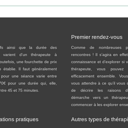
:
Premier rendez-vous
ifs ainsi que la durée des
Comme de nombreuses pr
 varient d'un thérapeute à
rencontres ! Il s’agira en effe
Toutefois, une fourchette de prix
connaissance et d’explorer si v
e établie. Il faut généralement
thérapeute, vous pouvez tr
 pour une séance varie entre
efficacement ensemble. Vou
70€ pour une durée qui, elle,
vous attendre à ce qu’il vou
entre 45 et 75 minutes.
de décrire les raisons d
démarche vers un thérapeu
commencer à les explorer ens
ations pratiques
Autres types de thérap