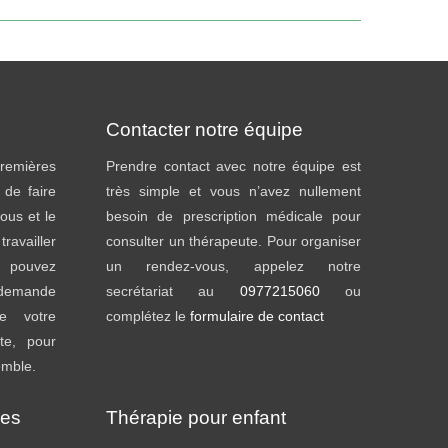
Contacter notre équipe
emières
Prendre contact avec notre équipe est
t de faire
très simple et vous n’avez nullement
ous et le
besoin de prescription médicale pour
availler
consulter un thérapeute. Pour organiser
s pouvez
un rendez-vous, appelez notre
s demande
secrétariat au
0977215060
ou
e votre
complétez le
formulaire de contact
te, pour
emble.
ies
Thérapie pour enfant