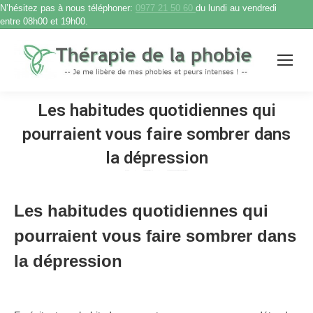
N’hésitez pas à nous téléphoner:
0977 21 50 60
du lundi au vendredi
entre 08h00 et 19h00.
Les habitudes quotidiennes qui
pourraient vous faire sombrer dans
la dépression
Accueil
Thérapie individuelle
Les habitudes quotidiennes qui pourraient…
Vous êtes ici :
Les habitudes quotidiennes qui
pourraient vous faire sombrer dans
la dépression