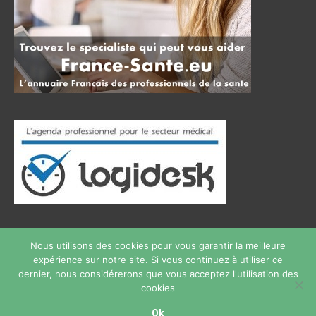
Nous utilisons des cookies pour vous garantir la meilleure
expérience sur notre site. Si vous continuez à utiliser ce
Copyright © 2026
therapie phobie
Tous droits réservés.
dernier, nous considérerons que vous acceptez l'utilisation des
Privium – Des services qui soutiennent vos soins. Pour
cookies
psychologues, psychotherapeutes et hypnotherapeutes.
Ok