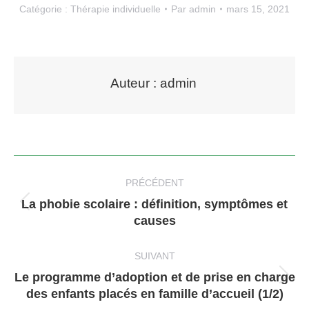
Catégorie :
Thérapie individuelle
Par
admin
mars 15, 2021
Auteur :
admin
Navigation
article
PRÉCÉDENT
La phobie scolaire : définition, symptômes et
Article
causes
précédent
:
SUIVANT
Le programme d’adoption et de prise en charge
Article
des enfants placés en famille d’accueil (1/2)
suivant