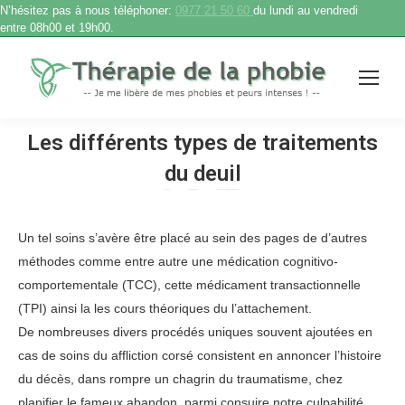
N’hésitez pas à nous téléphoner:
0977 21 50 60
du lundi au vendredi
entre 08h00 et 19h00.
Les différents types de traitements
du deuil
Accueil
Therapie phobie
Les différents types de traitements…
Vous êtes ici :
Un tel soins s’avère être placé au sein des pages de d’autres
méthodes comme entre autre une médication cognitivo-
comportementale (TCC), cette médicament transactionnelle
(TPI) ainsi la les cours théoriques du l’attachement.
De nombreuses divers procédés uniques souvent ajoutées en
cas de soins du affliction corsé consistent en annoncer l’histoire
du décès, dans rompre un chagrin du traumatisme, chez
planifier le fameux abandon, parmi consuire notre culpabilité