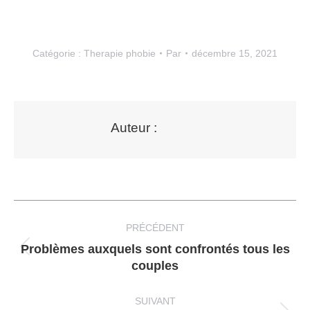
Catégorie :
Therapie phobie
Par
décembre 15, 2021
Auteur :
Navigation
article
PRÉCÉDENT
Problèmes auxquels sont confrontés tous les
Article
couples
précédent
:
SUIVANT